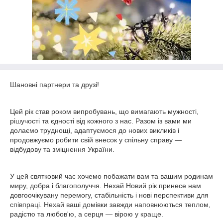
Шановні партнери та друзі!
Цей рік став роком випробувань, що вимагають мужності,
рішучості та єдності від кожного з нас. Разом із вами ми
долаємо труднощі, адаптуємося до нових викликів і
продовжуємо робити свій внесок у спільну справу —
відбудову та зміцнення України.
У цей святковий час хочемо побажати вам та вашим родинам
миру, добра і благополуччя. Нехай Новий рік принесе нам
довгоочікувану перемогу, стабільність і нові перспективи для
співпраці. Нехай ваші домівки завжди наповнюються теплом,
радістю та любов'ю, а серця — вірою у краще.