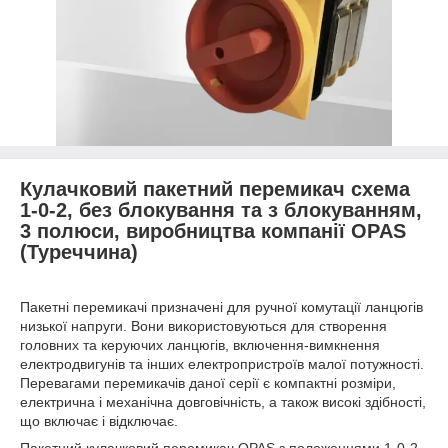
Кулачковий пакетний перемикач схема
1-0-2, без блокування та з блокуванням,
3 полюси, виробництва компанії OPAS
(Туреччина)
Пакетні перемикачі призначені для ручної комутації ланцюгів
низької напруги. Вони використовуються для створення
головних та керуючих ланцюгів, включення-вимкнення
електродвигунів та інших електропристроїв малої потужності.
Перевагами перемикачів даної серії є компактні розміри,
електрична і механічна довговічність, а також високі здібності,
що включає і відключає.
Пакетний кулачковий перемикач OPAS з положеннями 1-0-2