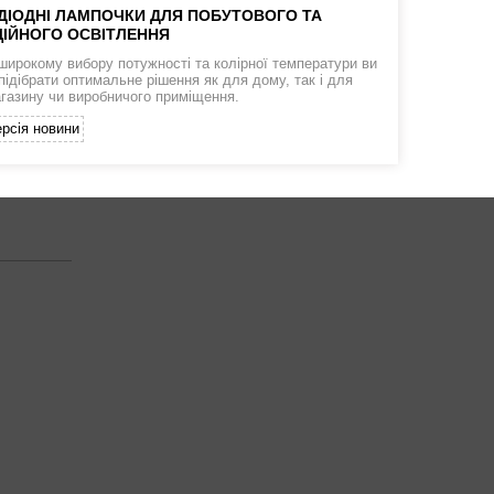
ДІОДНІ ЛАМПОЧКИ ДЛЯ ПОБУТОВОГО ТА
ІЙНОГО ОСВІТЛЕННЯ
широкому вибору потужності та колірної температури ви
підібрати оптимальне рішення як для дому, так і для
агазину чи виробничого приміщення.
рсія новини