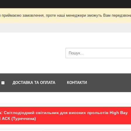
і ми приймаємо замовлення, проте наші менеджери зможуть Вам передзвон
ДОСТАВКА ТА ОПЛАТА
КОНТАКТИ
: Світлодіодний світильник для високих прольотів High Bay
ї АСК (Туреччина)