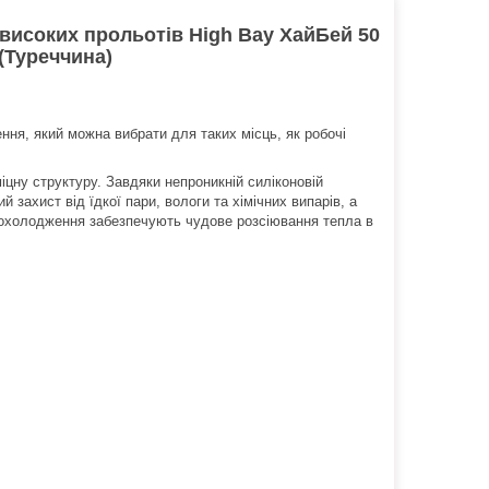
 високих прольотів High Bay ХайБей 50
(Туреччина)
ення, який можна вибрати для таких місць, як робочі
іцну структуру. Завдяки непроникній силіконовій
 захист від їдкої пари, вологи та хімічних випарів, а
е охолодження забезпечують чудове розсіювання тепла в