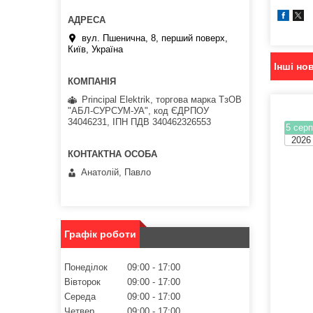
вул. Пшенична, 8, перший поверх,
Київ, Україна
Інші но
Principal Elektrik, торгова марка ТзОВ
"АБЛ-СУРСУМ-УА", код ЄДРПОУ
34046231, ІПН ПДВ 340462326553
5 серп
2026
Анатолій, Павло
Графік роботи
Понеділок
09:00
17:00
Вівторок
09:00
17:00
Середа
09:00
17:00
Четвер
09:00
17:00