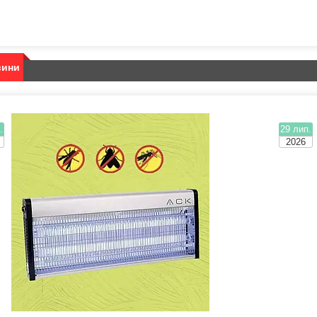
вини
.
29 лип.
2026