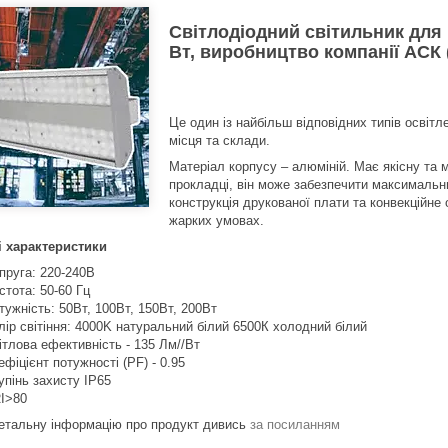
Світлодіодний світильник для
Вт, виробництво компанії АСК 
Це один із найбільш відповідних типів освітл
місця та склади.
Матеріал корпусу – алюміній. Має якісну та м
прокладці, він може забезпечити максимальний
конструкція друкованої плати та конвекційн
жарких умовах.
і характеристики
пруга: 220-240В
стота: 50-60 Гц
тужність: 50Вт, 100Вт, 150Вт, 200Вт
лір світіння: 4000K натуральний білий 6500К холодний білий
ітлова ефективність - 135 Лм//Вт
ефіцієнт потужності (PF) - 0.95
упінь захисту IP65
I>80
етальну інформацію про продукт дивись
за посиланням