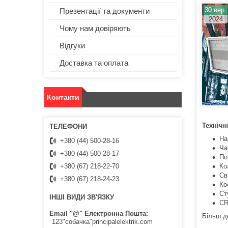
30 вер.
Презентації та документи
2024
Чому нам довіряють
Відгуки
Доставка та оплата
Контакти
Технічн
На
+380 (44) 500-28-16
Ча
+380 (44) 500-28-17
По
Ко
+380 (67) 218-22-70
Св
+380 (67) 218-24-23
Ко
Ст
ІНШІ ВИДИ ЗВ'ЯЗКУ
CR
Email "@" Електронна Пошта
Більш д
123"собачка"principalelektrik.com