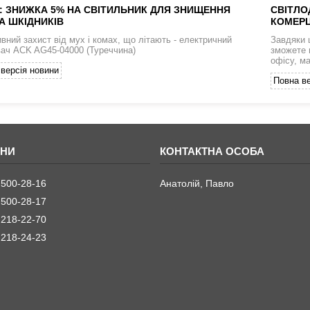
: ЗНИЖКА 5% НА СВІТИЛЬНИК ДЛЯ ЗНИЩЕННЯ
СВІТЛО
А ШКІДНИКІВ
КОМЕРЦ
вний захист від мух і комах, що літають - електричний
Завдяки 
ач ACK AG45-04000 (Туреччина)
зможете 
офісу, м
версія новини
Повна ве
 500-28-16
Анатолій, Павло
 500-28-17
 218-22-70
 218-24-23