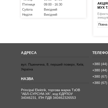
АКЦІЯ
Пʼятниця
09:00
16:30
МУХ Т
Субота
Вихідний
Ефекти
Неділя
Вихідний
знищув
Повна 
+380 (44)
вул. Пшенична, 8, перший поверх, Київ,
Україна
+380 (44)
+380 (67)
+380 (67)
Principal Elektrik, торгова марка ТзОВ
"АБЛ-СУРСУМ-УА", код ЄДРПОУ
34046231, ІПН ПДВ 340462326553