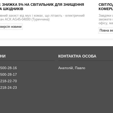
: ЗНИЖКА 5% НА СВІТИЛЬНИК ДЛЯ ЗНИЩЕННЯ
СВІТЛО
А ШКІДНИКІВ
КОМЕРЦ
вний захист від мух і комах, що літають - електричний
Завдяки 
ач ACK AG45-04000 (Туреччина)
зможете 
офісу, м
версія новини
Повна ве
 500-28-16
Анатолій, Павло
 500-28-17
 218-22-70
 218-24-23