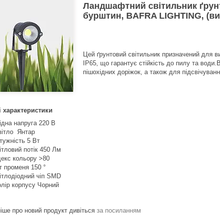
Ландшафтний світильник ґрунт
бурштин, BAFRA LIGHTING, (в
Цей ґрунтовий світильник призначений для ви
IP65, що гарантує стійкість до пилу та води.
пішохідних доріжок, а також для підсвічуванн
і характеристики
ідна напруга 220 В
ітло Янтар
тужність 5 Вт
ітловий потік 450 Лм
декс кольору >80
т променя 150 °
ітлодіодний чіп SMD
лір корпусу Чорний
іше про новий продукт дивіться
за посиланням