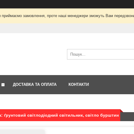
і ми приймаємо замовлення, проте наші менеджери зможуть Вам передзвон
ДОСТАВКА ТА ОПЛАТА
КОНТАКТИ
: ґрунтовий світлодіодний світильник, світло бурштин