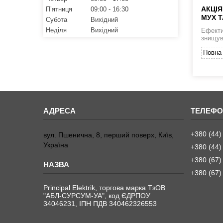
АКЦІЯ
Пʼятниця
09:00
16:30
МУХ Т
Субота
Вихідний
Неділя
Вихідний
Ефекти
знищув
Повна 
+380 (44)
вул. Пшенична, 8, перший поверх, Київ,
Україна
+380 (44)
+380 (67)
+380 (67)
Principal Elektrik, торгова марка ТзОВ
"АБЛ-СУРСУМ-УА", код ЄДРПОУ
34046231, ІПН ПДВ 340462326553