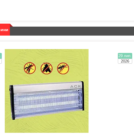
вини
.
29 лип.
2026