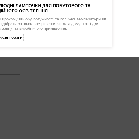
ДІОДНІ ЛАМПОЧКИ ДЛЯ ПОБУТОВОГО ТА
ІЙНОГО ОСВІТЛЕННЯ
широкому вибору потужності та колірної температури ви
підібрати оптимальне рішення як для дому, так і для
агазину чи виробничого приміщення.
рсія новини