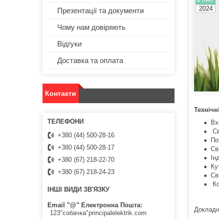
2024
Презентації та документи
Чому нам довіряють
Відгуки
Доставка та оплата
Контакти
Технічн
Вх
Св
+380 (44) 500-28-16
По
+380 (44) 500-28-17
Св
Ін
+380 (67) 218-22-70
Ку
+380 (67) 218-24-23
Св
Ко
ІНШІ ВИДИ ЗВ'ЯЗКУ
Email "@" Електронна Пошта
Докладн
123"собачка"principalelektrik.com