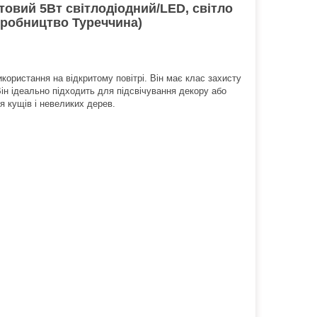
овий 5Вт світлодіодний/LED, світло
иробництво Туреччина)
користання на відкритому повітрі. Він має клас захисту
Він ідеально підходить для підсвічування декору або
я кущів і невеликих дерев.