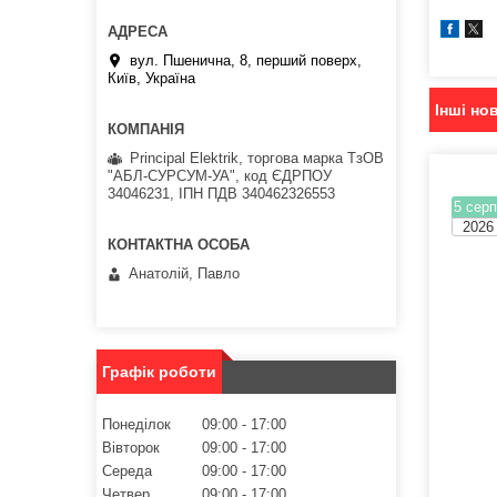
вул. Пшенична, 8, перший поверх,
Київ, Україна
Інші но
Principal Elektrik, торгова марка ТзОВ
"АБЛ-СУРСУМ-УА", код ЄДРПОУ
34046231, ІПН ПДВ 340462326553
5 серп
2026
Анатолій, Павло
Графік роботи
Понеділок
09:00
17:00
Вівторок
09:00
17:00
Середа
09:00
17:00
Четвер
09:00
17:00