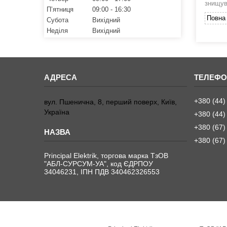
знищув
Пʼятниця
09:00
16:30
Повна 
Субота
Вихідний
Неділя
Вихідний
+380 (44)
вул. Пшенична, 8, перший поверх, Київ,
Україна
+380 (44)
+380 (67)
+380 (67)
Principal Elektrik, торгова марка ТзОВ
"АБЛ-СУРСУМ-УА", код ЄДРПОУ
34046231, ІПН ПДВ 340462326553