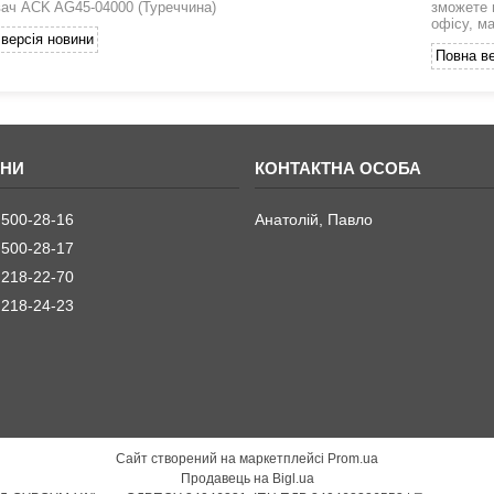
ач ACK AG45-04000 (Туреччина)
зможете 
офісу, м
версія новини
Повна ве
 500-28-16
Анатолій, Павло
 500-28-17
 218-22-70
 218-24-23
Сайт створений на маркетплейсі
Prom.ua
Продавець на Bigl.ua