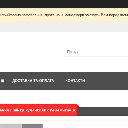
і ми приймаємо замовлення, проте наші менеджери зможуть Вам передзвон
ДОСТАВКА ТА ОПЛАТА
КОНТАКТИ
ння лінійки кулачкових перемикачів