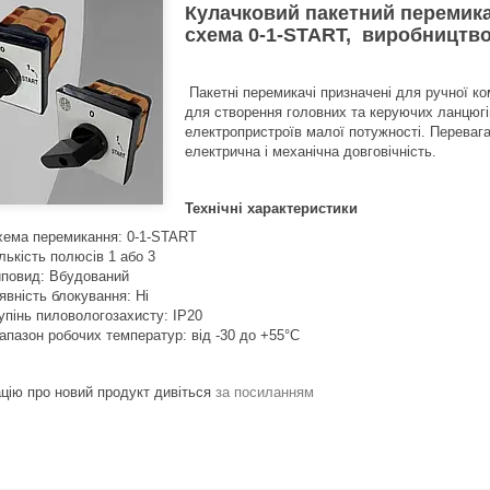
Кулачковий пакетний перемика
схема 0-1-START, виробництво
Пакетні перемикачі призначені для ручної ко
для створення головних та керуючих ланцюгі
електропристроїв малої потужності. Перевагам
електрична і механічна довговічність.
Технічні характеристики
ема перемикання: 0-1-START
лькість полюсів 1 або 3
повид: Вбудований
явність блокування: Ні
упінь пиловологозахисту: IP20
апазон робочих температур: від -30 до +55°С
цію про новий продукт дивіться
за посиланням