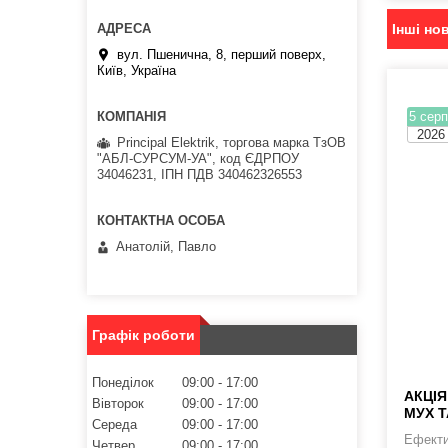
Інші но
вул. Пшенична, 8, перший поверх,
Київ, Україна
5 серп
2026
Principal Elektrik, торгова марка ТзОВ
"АБЛ-СУРСУМ-УА", код ЄДРПОУ
34046231, ІПН ПДВ 340462326553
Анатолій, Павло
Графік роботи
Понеділок
09:00
17:00
АКЦІЯ
Вівторок
09:00
17:00
МУХ Т
Середа
09:00
17:00
Ефекти
Четвер
09:00
17:00