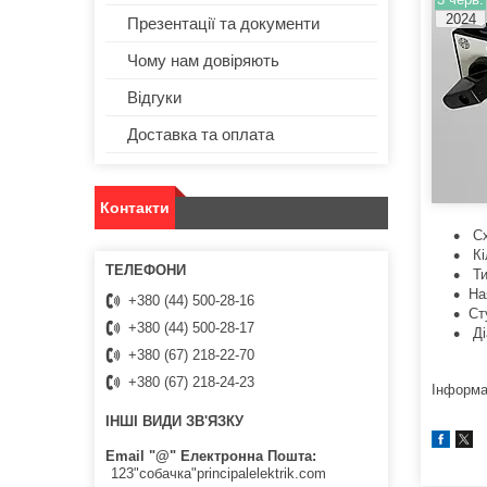
2024
Презентації та документи
Чому нам довіряють
Відгуки
Доставка та оплата
Контакти
Сх
Кі
Ти
На
+380 (44) 500-28-16
Ст
+380 (44) 500-28-17
Ді
+380 (67) 218-22-70
+380 (67) 218-24-23
Інформа
ІНШІ ВИДИ ЗВ'ЯЗКУ
Email "@" Електронна Пошта
123"собачка"principalelektrik.com