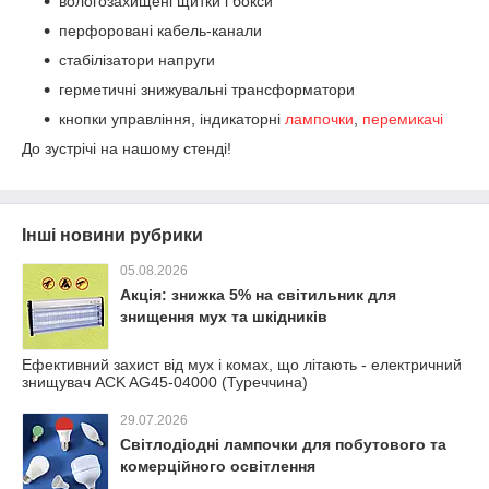
вологозахищені щитки і бокси
перфоровані кабель-канали
стабілізатори напруги
герметичні знижувальні трансформатори
кнопки управління, індикаторні
лампочки
,
перемикачі
До зустрічі на нашому стенді!
Інші новини рубрики
05.08.2026
Акція: знижка 5% на світильник для
знищення мух та шкідників
Ефективний захист від мух і комах, що літають - електричний
знищувач ACK AG45-04000 (Туреччина)
29.07.2026
Світлодіодні лампочки для побутового та
комерційного освітлення