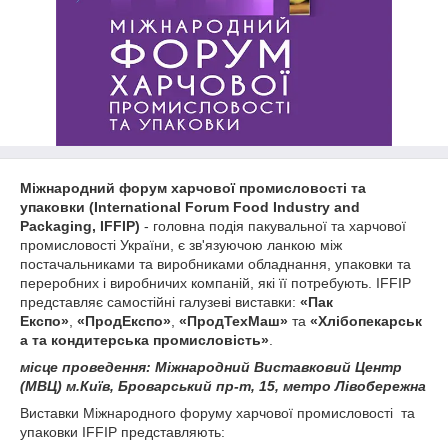
Міжнародний форум харчової промисловості та
упаковки (International Forum Food Industry and
Packaging, IFFIP)
- головна подія пакувальної та харчової
промисловості України, є зв'язуючою ланкою між
постачальниками та виробниками обладнання, упаковки та
переробних і виробничих компаній, які її потребують. IFFIP
представляє самостійні галузеві виставки:
«Пак
Експо»
,
«ПродЕкспо»
,
«ПродТехМаш»
та
«Хлібопекарськ
а та кондитерська промисловість»
.
місце проведення: Міжнародний Виставковий Центр
(МВЦ) м.Київ, Броварський пр-т, 15, метро Лівобережна
Виставки Міжнародного форуму харчової промисловості та
упаковки IFFIP представляють: