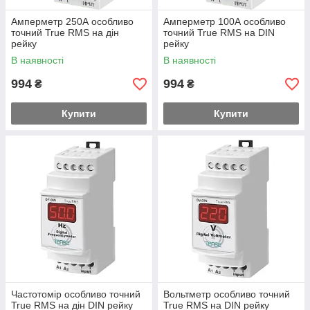
Амперметр 250А особливо
Амперметр 100А особливо
точний True RMS на дін
точний True RMS на DIN
рейку
рейку
В наявності
В наявності
994
994
₴
₴
Купити
Купити
Частотомір особливо точний
Вольтметр особливо точний
True RMS на дін DIN рейку
True RMS на DIN рейку