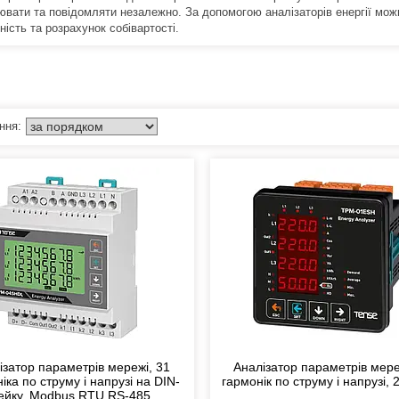
вати та повідомляти незалежно. За допомогою аналізаторів енергії можна 
ість та розрахунок собівартості.
ізатор параметрів мережі, 31
Аналізатор параметрів мере
іка по струму і напрузі на DIN-
гармонік по струму і напрузі, 
ейку, Modbus RTU RS-485