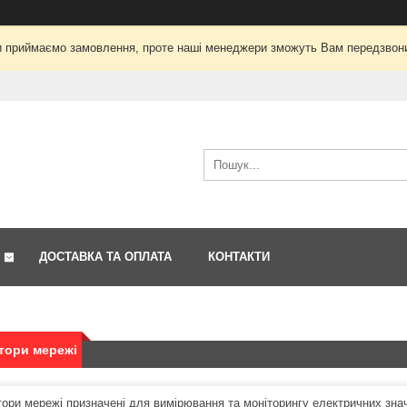
і ми приймаємо замовлення, проте наші менеджери зможуть Вам передзвон
ДОСТАВКА ТА ОПЛАТА
КОНТАКТИ
тори мережі
тори мережі призначені для вимірювання та моніторингу електричних знач