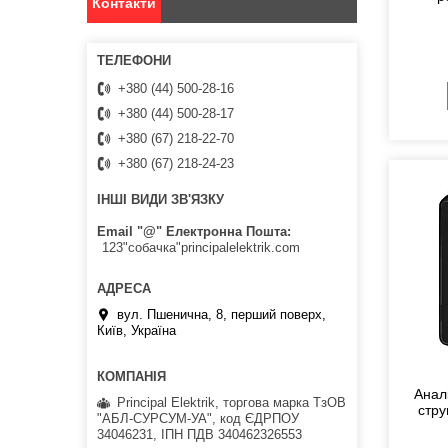
Контакти
+380 (44) 500-28-16
+380 (44) 500-28-17
+380 (67) 218-22-70
+380 (67) 218-24-23
ІНШІ ВИДИ ЗВ'ЯЗКУ
Email "@" Електронна Пошта
123"собачка"principalelektrik.com
вул. Пшенична, 8, перший поверх,
Київ, Україна
Анал
Principal Elektrik, торгова марка ТзОВ
стру
"АБЛ-СУРСУМ-УА", код ЄДРПОУ
34046231, ІПН ПДВ 340462326553