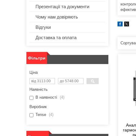
контролю
Презентації та документи
ефективн
Чому нам довіряють
Відгуки
Доставка та оплата
Фільтри
Ціна
Наявність
В наявності
4
Виробник
Tense
4
Анал
гармон
р